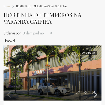
Home
HORTINHA DE TEMPEROS NA VARANDA CAIPIRA
HORTINHA DE TEMPEROS NA
VARANDA CAIPIRA
Ordenar por:
Ordem padrão
1 Imóvel
LANÇAMENTO