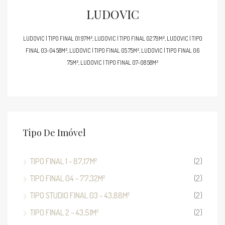
LUDOVIC
LUDOVIC | TIPO FINAL 01 97M², LUDOVIC | TIPO FINAL 02 79M², LUDOVIC | TIPO
FINAL 03-04 58M², LUDOVIC | TIPO FINAL 05 75M², LUDOVIC | TIPO FINAL 06
75M², LUDOVIC | TIPO FINAL 07-08 58M²
Tipo De Imóvel
TIPO FINAL 1 - 87,17M²
(2)
TIPO FINAL 04 - 77,32M²
(2)
TIPO STUDIO FINAL 03 - 43,88M²
(2)
TIPO FINAL 2 - 43,51M²
(2)