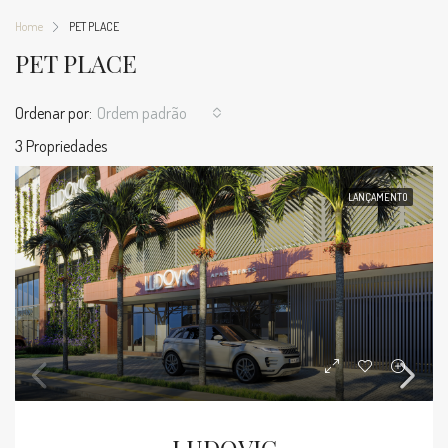
Home
PET PLACE
PET PLACE
Ordenar por:
Ordem padrão
3 Propriedades
LANÇAMENTO
LUDOVIC