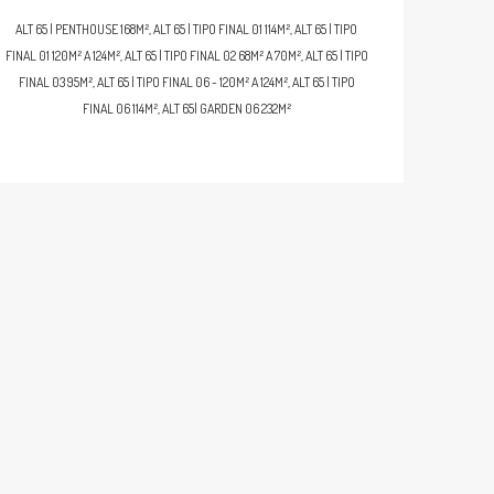
ALT 65 | PENTHOUSE 168M², ALT 65 | TIPO FINAL 01 114M², ALT 65 | TIPO
FINAL 01 120M² A 124M², ALT 65 | TIPO FINAL 02 68M² A 70M², ALT 65 | TIPO
FINAL 03 95M², ALT 65 | TIPO FINAL 06 - 120M² A 124M², ALT 65 | TIPO
FINAL 06 114M², ALT 65| GARDEN 06 232M²