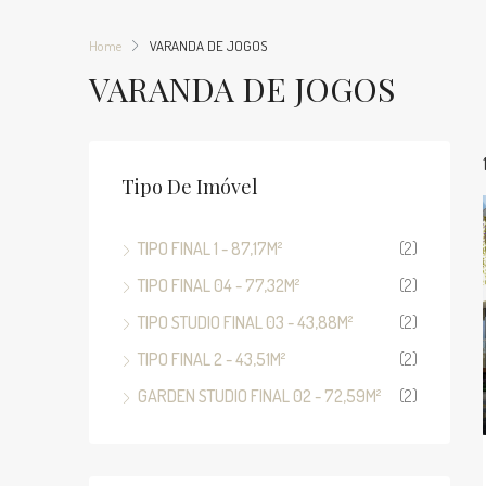
Home
VARANDA DE JOGOS
VARANDA DE JOGOS
Tipo De Imóvel
TIPO FINAL 1 - 87,17M²
(2)
TIPO FINAL 04 - 77,32M²
(2)
TIPO STUDIO FINAL 03 - 43,88M²
(2)
TIPO FINAL 2 - 43,51M²
(2)
GARDEN STUDIO FINAL 02 - 72,59M²
(2)