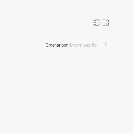
Ordenar por:
Ordem padrão