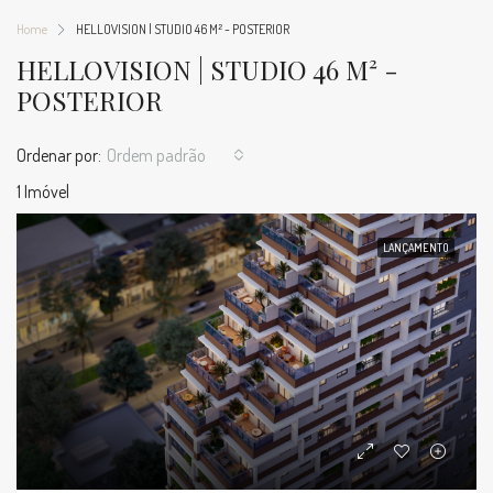
Home
HELLOVISION | STUDIO 46 M² - POSTERIOR
HELLOVISION | STUDIO 46 M² -
POSTERIOR
Ordenar por:
Ordem padrão
1 Imóvel
LANÇAMENTO