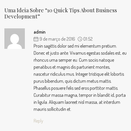
Uma Ideia Sobre “10 Quick Tips About Business
Development”
admin
9 de março de 2016
01:52
Proin sagittis dolor sed mi elementum pretium.
Donec et justo ante. Vivamus egestas sodales est, eu
rhoncus urna semper eu. Cum sociis natoque
penatibus et magnis dis parturient montes,
nascetur ridiculus mus. Integer tristique elit lobortis
purus bibendum, quis dictum metus mattis.
Phasellus posuere felis sed eros porttitor mattis.
Curabitur massa magna, tempor in blandit id, porta
in ligula. Aliquam laoreet nisl massa, at interdum
mauris sollicitudin et.
Reply