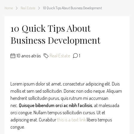
Home
Real Estate
10 Quick Tips About Business Development
10 Quick Tips About
Business Development
10 anos atrás
Real Estate
1
Lorem ipsum dolor sit amet, consectetur adipiscing elit. Duis
mollis et sem sed sollicitudin. Donec non odio neque. Aliquam
hendrerit sollicitudin purus, quis rutrum mi accumsan
nec.
Quisque bibendum orci ac nibh facilisis
, at malesuada
orci congue. Nullam tempus sollicitudin cursus. Ut et
adipiscing erat. Curabitur
this is a text link
libero tempus
congue.