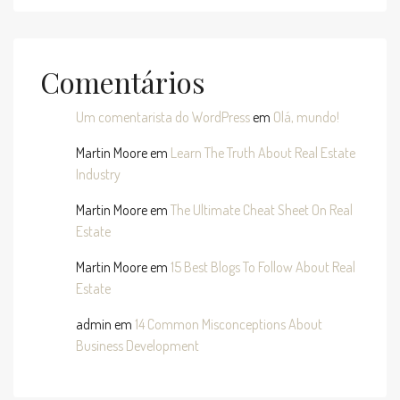
Comentários
Um comentarista do WordPress
em
Olá, mundo!
Martin Moore
em
Learn The Truth About Real Estate
Industry
Martin Moore
em
The Ultimate Cheat Sheet On Real
Estate
Martin Moore
em
15 Best Blogs To Follow About Real
Estate
admin
em
14 Common Misconceptions About
Business Development