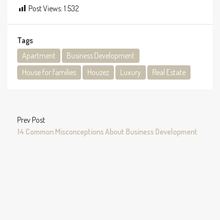
Post Views:
1.532
Tags
Apartment
Business Development
House for families
Houzez
Luxury
Real Estate
Prev Post
14 Common Misconceptions About Business Development