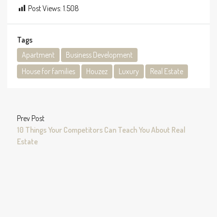
Post Views:
1.508
Tags
Apartment
Business Development
House for families
Houzez
Luxury
Real Estate
Prev Post
10 Things Your Competitors Can Teach You About Real
Estate