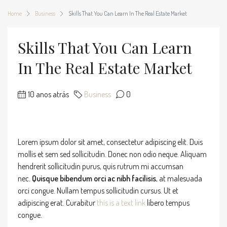
Home
Business
Skills That You Can Learn In The Real Estate Market
Skills That You Can Learn
In The Real Estate Market
10 anos atrás
Business
0
Lorem ipsum dolor sit amet, consectetur adipiscing elit. Duis
mollis et sem sed sollicitudin. Donec non odio neque. Aliquam
hendrerit sollicitudin purus, quis rutrum mi accumsan
nec.
Quisque bibendum orci ac nibh facilisis
, at malesuada
orci congue. Nullam tempus sollicitudin cursus. Ut et
adipiscing erat. Curabitur
this is a text link
libero tempus
congue.