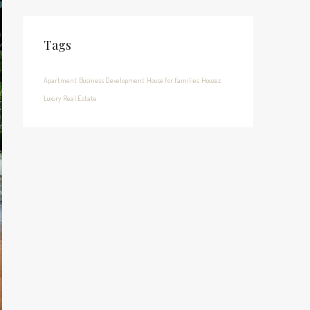
Tags
Apartment
Business Development
House for families
Houzez
Luxury
Real Estate