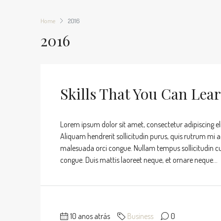
Home
2016
2016
Skills That You Can Lea
Lorem ipsum dolor sit amet, consectetur adipiscing eli
Aliquam hendrerit sollicitudin purus, quis rutrum mi 
malesuada orci congue. Nullam tempus sollicitudin cursu
congue. Duis mattis laoreet neque, et ornare neque...
10 anos atrás
Business
0