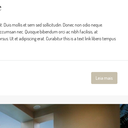
e
t. Duis mollis et sem sed sollicitudin. Donec non odio neque.
accumsan nec. Quisque bibendum orci ac nibh facilisis, at
s. Ut et adipiscing erat. Curabitur this is a text link libero tempus
Leia mais