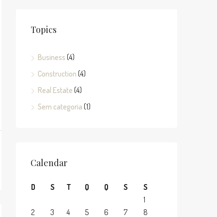
Topics
Business
(4)
Construction
(4)
Real Estate
(4)
Sem categoria
(1)
Calendar
D
S
T
Q
Q
S
S
1
2
3
4
5
6
7
8