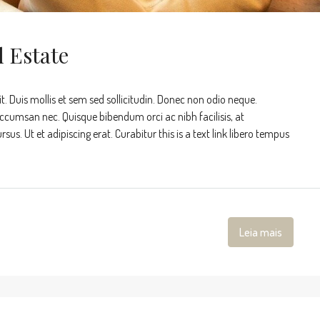
l Estate
t. Duis mollis et sem sed sollicitudin. Donec non odio neque.
accumsan nec. Quisque bibendum orci ac nibh facilisis, at
s. Ut et adipiscing erat. Curabitur this is a text link libero tempus
Leia mais