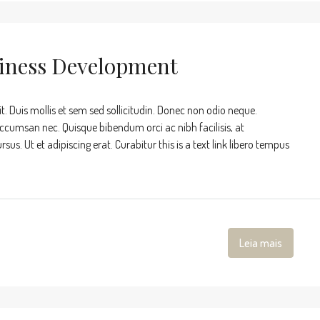
siness Development
t. Duis mollis et sem sed sollicitudin. Donec non odio neque.
accumsan nec. Quisque bibendum orci ac nibh facilisis, at
s. Ut et adipiscing erat. Curabitur this is a text link libero tempus
Leia mais