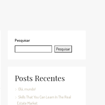
Pesquisar
Pesquisar
Posts Recentes
Olá, mundo!
Skills That You Can Learn In The Real
Estate Market